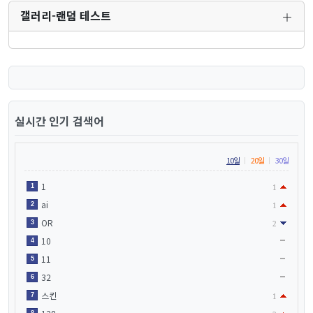
갤러리-랜덤 테스트
실시간 인기 검색어
10일
20일
30일
1
1
1
ai
2
1
OR
3
2
10
4
11
5
32
6
스킨
7
1