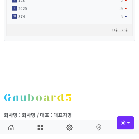
128
8
2
2025
9
19
374
10
3
11위 - 20위
회사명 : 회사명 / 대표 : 대표자명
주소 : OO도 OO시 OO구 OO동 123-45
Toggle
사업자 등록번호 : 123-45-67890