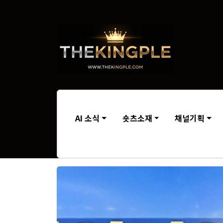
AI 소식
숏츠소재
채널기획