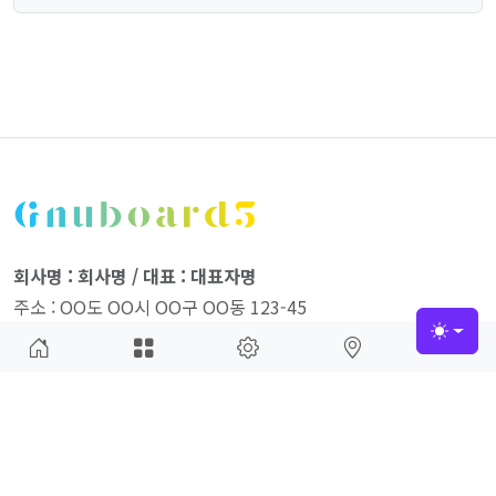
회사명 : 회사명 / 대표 : 대표자명
주소 : OO도 OO시 OO구 OO동 123-45
사업자 등록번호 : 123-45-67890
Toggle
전화 : 02-123-4567 팩스 : 02-123-4568
통신판매업신고번호 : 제 OO구 - 123호
개인정보관리책임자 : 정보책임자명
회사소개
접속자집계