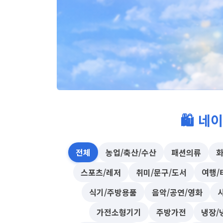
🛍 네
전체
농업/축산/수산
패션의류
화
스포츠/레저
취미/문구/도서
여행/
식기/주방용품
음악/공연/영화
가전소형기기
주방가전
냉장/