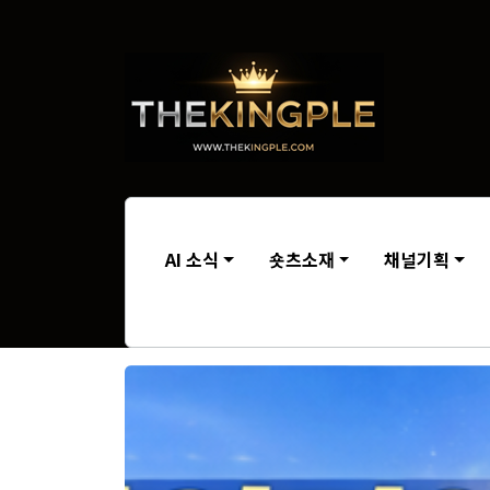
AI 소식
숏츠소재
채널기획