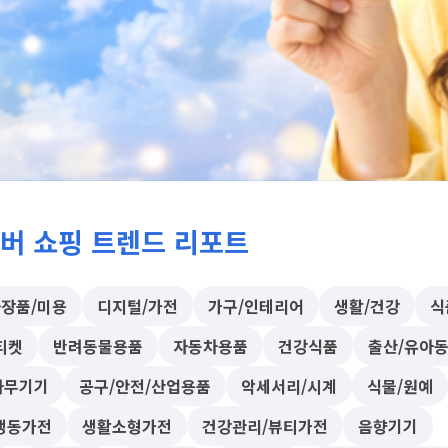
이버 쇼핑 트렌드 리포트
장품/미용
디지털/가전
가구/인테리어
생활/건강
식
티켓
반려동물용품
자동차용품
건강식품
출산/유아
사무기기
공구/안전/산업용품
악세서리/시계
식물/원예
냉동가전
생활소형가전
건강관리/뷰티가전
음향기기