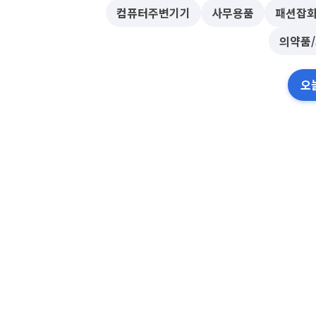
컴퓨터주변기기
사무용품
패션잡
의약품
오