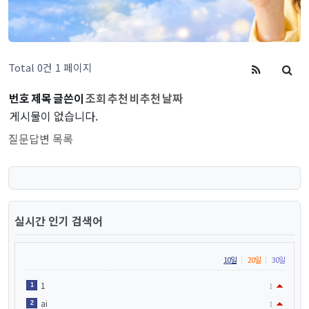
Total 0건
1 페이지
번호
제목
글쓴이
조회
추천
비추천
날짜
게시물이 없습니다.
질문답변 목록
실시간 인기 검색어
10일
20일
30일
1
1
1
ai
2
1